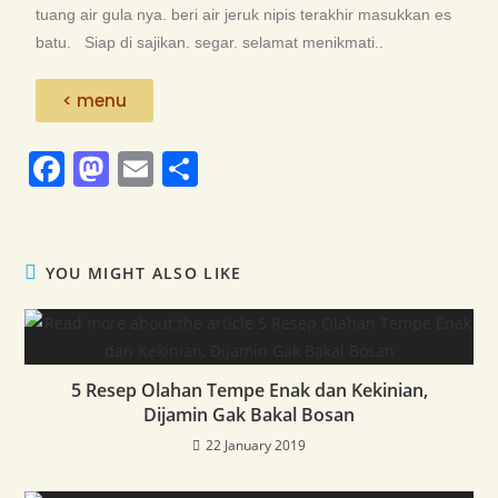
tuang air gula nya. beri air jeruk nipis terakhir masukkan es
batu. Siap di sajikan. segar. selamat menikmati..
< menu
F
M
E
S
a
a
m
h
c
st
ai
ar
e
o
l
e
YOU MIGHT ALSO LIKE
b
d
o
o
o
n
5 Resep Olahan Tempe Enak dan Kekinian,
k
Dijamin Gak Bakal Bosan
22 January 2019