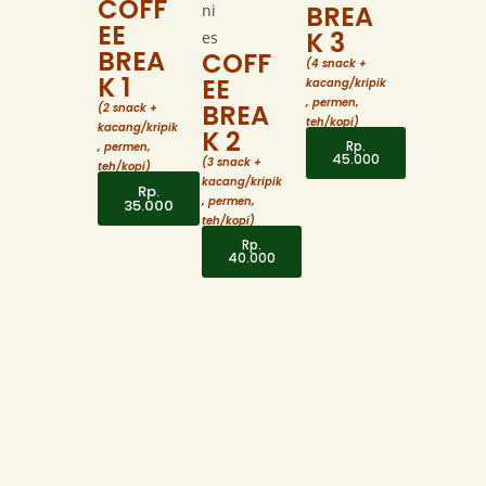
COFF
BREA
EE
K 3
BREA
COFF
(4 snack +
K 1
EE
kacang/kripik
, permen,
BREA
(2 snack +
teh/kopi)
kacang/kripik
K 2
Rp.
, permen,
45.000
(3 snack +
teh/kopi)
kacang/kripik
Rp.
, permen,
35.000
teh/kopi)
Rp.
40.000