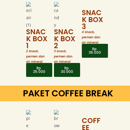
SNAC
K BOX
3
SNAC
SNAC
4 Snack,
K BOX
K BOX
permen dan
air mineral
1
2
Rp.
2 Snack,
3 Snack,
35.000
permen dan
permen dan
air mineral
air mineral
Rp.
Rp.
25.000
30.000
PAKET COFFEE BREAK
COFF
EE