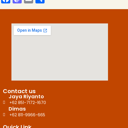
a
a
m
h
c
st
ai
ar
e
o
l
e
b
d
o
o
o
n
k
Contact us
Jaya Riyanto
+62 851-7172-1670
Dimas
+62 811-9966-665
Quick Link