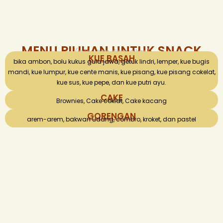
MENU PILIHAN UNTUK SNACK
(menu bisa disesuaikan)
KUE BASAH
bika ambon, bolu kukus gula jawa, getuk lindri, lemper, kue bugis
mandi, kue lumpur, kue cente manis, kue pisang, kue pisang cokelat,
kue sus, kue pepe, dan kue putri ayu.
CAKE
Brownies, Cake coklat, Cake kacang
GORENGAN
arem-arem, bakwan udang, combro, kroket, dan pastel