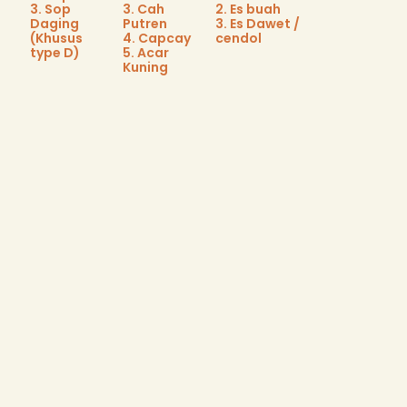
3. Sop
3. Cah
2. Es buah
Daging
Putren
3. Es Dawet /
(Khusus
4. Capcay
cendol
type D)
5. Acar
Kuning