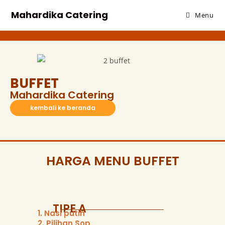
Mahardika Catering
Menu
BUFFET
Mahardika Catering
kembali ke beranda
HARGA MENU BUFFET
TIPE A
1. Nasi putih
2. Pilihan Sop