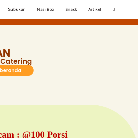
Gubukan
Nasi Box
Snack
Artikel
AN
Catering
 beranda
cam : @100 Porsi