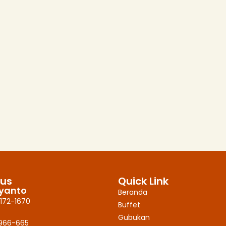
 us
Quick Link
iyanto
Beranda
172-1670
Buffet
Gubukan
9966-665