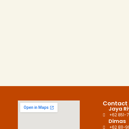
Contact
Jaya R
+62 851-7
Dimas
+62 811-