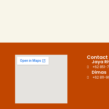
Contact
Jaya R
+62 851-7
Dimas
+62 811-