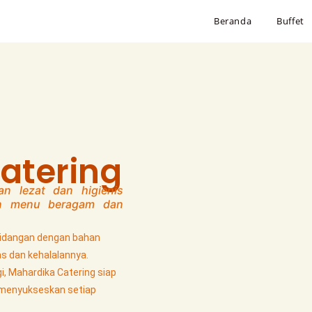
Beranda
Buffet
atering
an lezat dan higienis
han menu beragam dan
idangan dengan bahan
as dan kehalalannya.
i, Mahardika Catering siap
 menyukseskan setiap