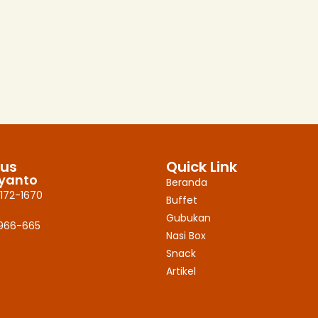
 us
Quick Link
iyanto
Beranda
172-1670
Buffet
Gubukan
9966-665
Nasi Box
Snack
Artikel