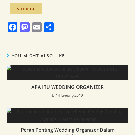
< menu
F
M
E
S
a
a
m
h
c
st
ai
ar
e
o
l
e
YOU MIGHT ALSO LIKE
b
d
o
o
o
n
APA ITU WEDDING ORGANIZER
k
14 January 2019
Peran Penting Wedding Organizer Dalam