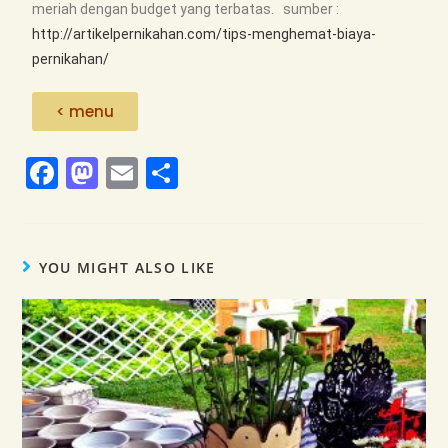
meriah dengan budget yang terbatas. sumber :
http://artikelpernikahan.com/tips-menghemat-biaya-
pernikahan/
< menu
F
M
E
S
a
a
m
h
c
st
ai
ar
e
o
l
e
YOU MIGHT ALSO LIKE
b
d
o
o
o
n
k