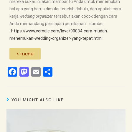
mereka sukai, ini akan membantu Anda untuk menemukan
hal apa yang harus dimulai terlebih dahulu, dan apakah cara
kerja
wedding organizer
tersebut akan cocok dengan cara
Anda memandang persiapan pernikahan. sumber
:
https://www.vemale.com/love/90034-cara-mudah-
menemukan-wedding-organizer-yang-tepat.html
< menu
F
M
E
S
a
a
m
h
c
st
ai
ar
e
o
l
e
YOU MIGHT ALSO LIKE
b
d
o
o
o
n